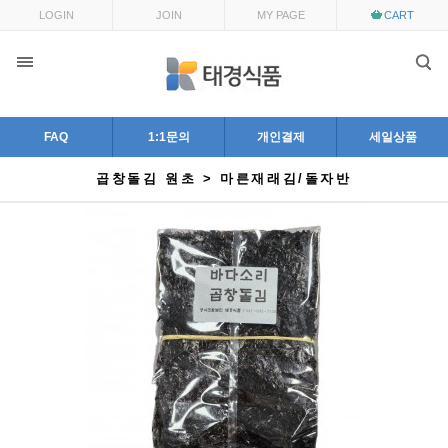
LOGIN
JOIN
MY PAGE
CART
FAQ
1:1문의
개인결제
세일상품
곱창돌김 원초 > 마른재래김/돌자반