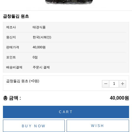
곱창돌김 원초
제조사
태경식품
원산지
한국(서해안)
판매가격
40,000원
포인트
0점
배송비결제
주문시 결제
곱창돌김 원초
(+0원)
총 금액 :
40,000원
WISH