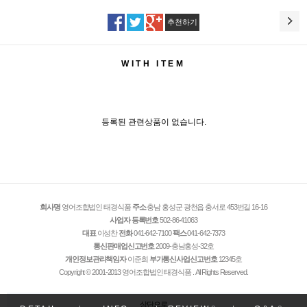
추천하기
WITH ITEM
등록된 관련상품이 없습니다.
회사명
영어조합법인 태경식품
주소
충남 홍성군 광천읍 충서로 453번길 16-16
사업자 등록번호
502-86-41063
대표
이성찬
전화
041-642-7100
팩스
041-642-7373
통신판매업신고번호
2009-충남홍성-32호
개인정보관리책임자
이준희
부가통신사업신고번호
12345호
Copyright © 2001-2013 영어조합법인 태경식품 . All Rights Reserved.
상단으로