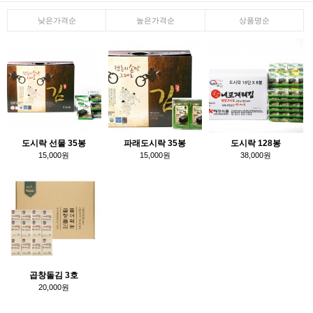
낮은가격순
높은가격순
상품명순
도시락 선물 35봉
파래도시락 35봉
도시락 128봉
15,000원
15,000원
38,000원
곱창돌김 3호
20,000원