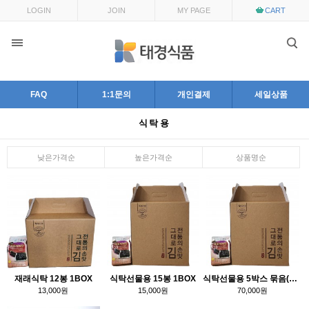
LOGIN
JOIN
MY PAGE
CART
FAQ
1:1문의
개인결제
세일상품
식탁용
낮은가격순
높은가격순
상품명순
재래식탁 12봉 1BOX
식탁선물용 15봉 1BOX
식탁선물용 5박스 묶음(할인 이벤트)
13,000원
15,000원
70,000원