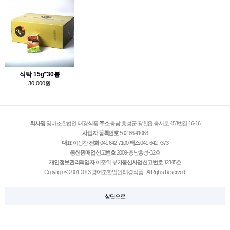
식탁 15g*30봉
30,000원
회사명
영어조합법인 태경식품
주소
충남 홍성군 광천읍 충서로 453번길 16-16
사업자 등록번호
502-86-41063
대표
이성찬
전화
041-642-7100
팩스
041-642-7373
통신판매업신고번호
2009-충남홍성-32호
개인정보관리책임자
이준희
부가통신사업신고번호
12345호
Copyright © 2001-2013 영어조합법인 태경식품 . All Rights Reserved.
상단으로