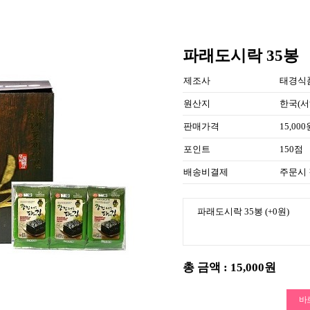
파래도시락 35봉
제조사
태경식
원산지
한국(서
판매가격
15,000
포인트
150점
배송비결제
주문시
파래도시락 35봉
(+0원)
총 금액 :
15,000원