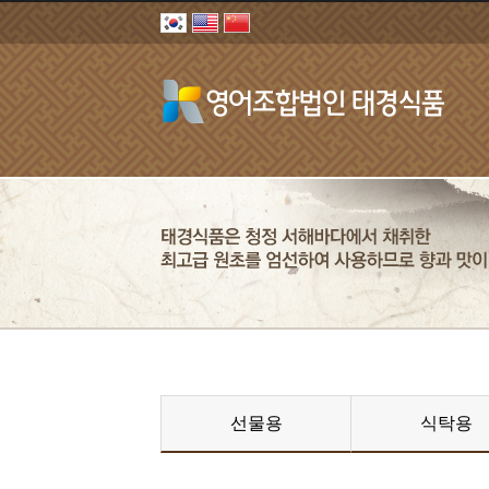
선물용
식탁용