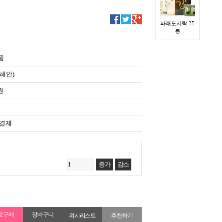
파래도시락 35
봉
품
해안)
원
 결제
증가
감소
위시리스트
추천하기