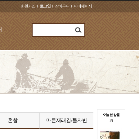
회원가입
l
로그인
l
장바구니
l
마이페이지
오늘 본 상품
혼합
마른재래김/돌자반
1/1