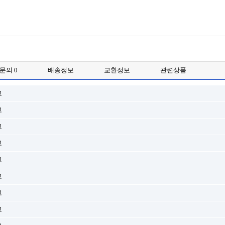
품문의
0
배송정보
교환정보
관련상품
고
고
고
고
고
고
고
고