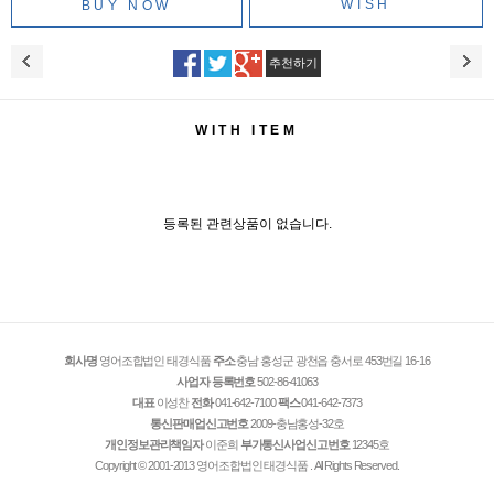
WISH
추천하기
WITH ITEM
등록된 관련상품이 없습니다.
회사명
영어조합법인 태경식품
주소
충남 홍성군 광천읍 충서로 453번길 16-16
사업자 등록번호
502-86-41063
대표
이성찬
전화
041-642-7100
팩스
041-642-7373
통신판매업신고번호
2009-충남홍성-32호
개인정보관리책임자
이준희
부가통신사업신고번호
12345호
Copyright © 2001-2013 영어조합법인 태경식품 . All Rights Reserved.