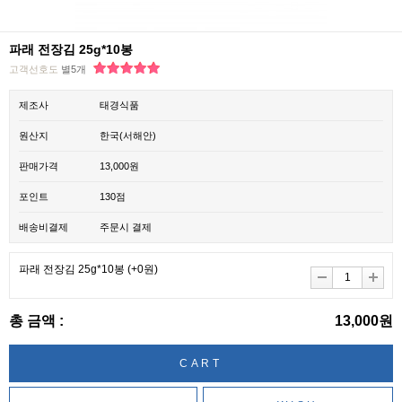
파래 전장김 25g*10봉
고객선호도
별5개
제조사
태경식품
원산지
한국(서해안)
판매가격
13,000원
포인트
130점
배송비결제
주문시 결제
파래 전장김 25g*10봉
(+0원)
총 금액 :
13,000원