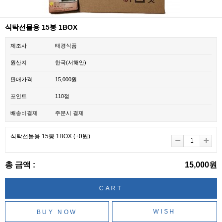
식탁선물용 15봉 1BOX
제조사
태경식품
원산지
한국(서해안)
판매가격
15,000원
포인트
110점
배송비결제
주문시 결제
식탁선물용 15봉 1BOX
(+0원)
총 금액 :
15,000원
WISH