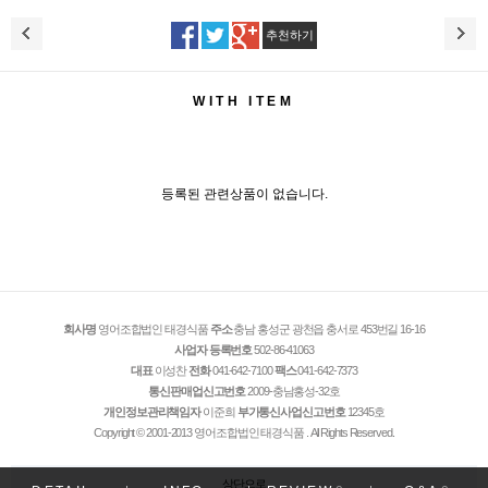
추천하기
WITH ITEM
등록된 관련상품이 없습니다.
회사명
영어조합법인 태경식품
주소
충남 홍성군 광천읍 충서로 453번길 16-16
사업자 등록번호
502-86-41063
대표
이성찬
전화
041-642-7100
팩스
041-642-7373
통신판매업신고번호
2009-충남홍성-32호
개인정보관리책임자
이준희
부가통신사업신고번호
12345호
Copyright © 2001-2013 영어조합법인 태경식품 . All Rights Reserved.
상단으로