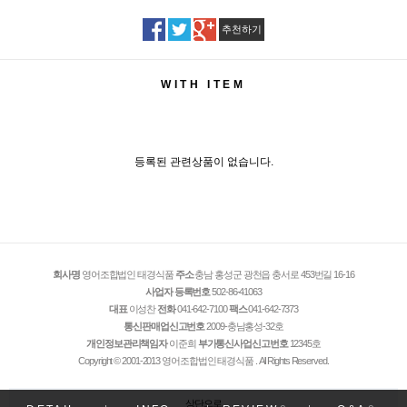
추천하기
WITH ITEM
등록된 관련상품이 없습니다.
회사명
영어조합법인 태경식품
주소
충남 홍성군 광천읍 충서로 453번길 16-16
사업자 등록번호
502-86-41063
대표
이성찬
전화
041-642-7100
팩스
041-642-7373
통신판매업신고번호
2009-충남홍성-32호
개인정보관리책임자
이준희
부가통신사업신고번호
12345호
Copyright © 2001-2013 영어조합법인 태경식품 . All Rights Reserved.
상단으로