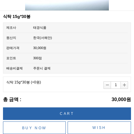
식탁 15g*30봉
제조사
태경식품
원산지
한국(서해안)
판매가격
30,000원
포인트
300점
배송비결제
주문시 결제
식탁 15g*30봉
(+0원)
총 금액 :
30,000원
WISH